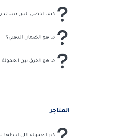
تستعرض مميزات منتج ما. ملاحظ
التسويق بالمحتوى وتعلم التسوي
كيف احصل ناس تساعدني 
هذا قروب تليقرام تستطيع من خل
ما هو الضمان الذهبي؟
الضمان الذهبي هو اننا نضمن لك 
طلبك موكدة فلا تقلق جميع عمول
ما هو الفرق بين العمولة
وتقدر ب 10 ريال لذلك سوا كانت العمولة نسبة او مبلغ ثابت لا تقلق فلكل منهما ايجابيات على حدا سوا.
المتاجر
كم العمولة اللي احطها 