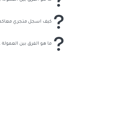
منصة كود ماب تعمل بنظام الكو
باختصار الخصم يستفيد منه العم
كيف اسجل متجري معاكم
حاليا فقط ندعم المتاجر التي ت
الحر ونفعل حسابك معانا. او با
لديك وثقية عمل حر او سجل تجار
ما هو الفرق بين العمولة
وتقدر ب 10 ريال