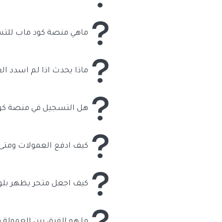
تستطيع وضع العمولة التي تناسبك
لمتاجر اخرى تقدم عمولة مجزية.
ماهي منصة كود ماب للتس
منصة كود ماب هي منصة تسويق ب
تستطيع كتاجر ان تعرض متجرك لا
على عمليات البيع.
ماذا يحدث اذا لم اسدد ال
الجديدة واشعار المسوقين بعدم التعامل مع متجرك 
هل التسجيل في منصة كود
التسجيل في منصة كود ماب مجاني
والمجموع يصبح 11.5 ريال.
كيف ادفع العمولات ومتى
في لوحة تحكم التاجر على منصة
الفواتير خلال 15 يوم من تاريخ كل فاتورة لكي لا يختفي متجرك من الظهور عند المسوقين الجدد.
كيف اجعل متجر يظهر بل
كوبونات من متجرك وتسويقها . ت
750 مسوق يسوق له..
ما هو الفرق بين العمولة