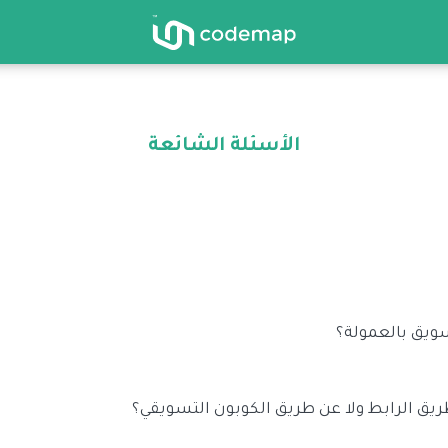
الأسئلة الشائعة
ويق بالعمولة؟
العمولة باستخدام الكوبونات, وجدت المنصة لكي تربط المسوقين بالتجار وتضم
ق الرابط ولا عن طريق الكوبون التسويقي؟
عن طريق الكوبونات فقط ولا نوفر حاليا روابط تتبع او احالة. وتحسب لك العمول