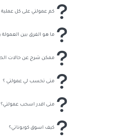
كم عمولتي على كل عملية 
مبلغ ثابت مثلا 
متجر منافس يقدم عمولة افضل.
ما هو الفرق بين العمولة
منصة كود ماب تعمل بنظام الكو
باختصار الخصم يستفيد منه العم
ممكن شرح عن حالات الطل
توجد اربع حالات للطلب في منصة
العمولة لن تحسب وفي حالة العميلة اص
متى تحسب لي عمولتي ؟
تحسب العمولات لك بعد وتصبح موكدة بعد مرور
متى اقدر اسحب عمولتي؟
عمولاتك الى 200 ريال فانها تتاجل الى الاسبوعين القادمة وهكذا الى ان تحقق مبلغ 200 ريال وبعدها تدخل الى خانة ارباحي وتطلب سحب المبلغ.
كيف اسوق كوبوناتي؟
افضل تسويق للكوبونات هو تسوي