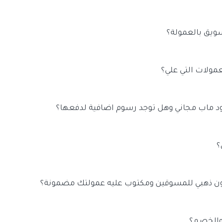
 سوا كانت نسبة او مبلغ ثابت ولكن تذكر المسوقين ربما لن يختاروا متجرك اذا 
ويق بالعمولة؟
العمولة باستخدام الكوبونات, وجدت المنصة لكي تربط المسوقين بالتجار وتضم
لاف المسوقين المحترفين الذين سوف يسوقوا متجرك للعملاء وبمقابل الدفع مقابل
عمولات التي علي؟
اذا لم تسدد
وبعد 45 يوم سوف يتم مسائلتك قانونيا.
 ماب مجاني وهل توجد رسوم اضافية لدفعها؟
 ولا توجد تسجيل يدفعها التاجر للمنصة والدفع يتم عند تحقيق عمولات من قبل
؟
 كود ماب يوجد قسم خاص للمحفظة وتستطيع شحن وسداد الفواتير من خلال قسم
ون ذهبي للمسوقين ومكتوب عليه عمولتك مضمونة؟
ببساطة بشحن المحفظة برصيد 500 ريال سوف يصبح متجرك تلقائيا مميز باللون الذهبي وتظهر عبارة
ظهر الاحصائيات ان المسوقين يفضلوا المتاجر التي باللون الذهبي بضعفين بسبب
 والخصم؟