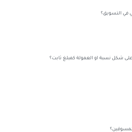
ة تم اضافة دورة اساسية في منصة كود ماب من الضروري ان تتابعها وسوف يتم
ق بالعمولة في القريب العاةل وبشكل مجاني.
في التسويق؟
اله طلب نصيحة من خبراء في التسويق بالعمولة.
عمولاتك التي تحولت حالتها الى موكدة سوا دفع التاجر هذي العمولات او لم يدفعها
اتك سوف يتم دفعها ولا دخل لك بتعثر التاجر عن السداد.
 على شكل نسبة او العمولة كمبلغ ثابت؟
العمولة كانت مبلغ ثابت مثلا 10 ريال سوف يحصل المسوق على مبلغ وقدر
300 ريال سوف يحصل المسوق الذي يتعامل بنظام النسبة على مبلغ وقدره 5
للمسوقين؟