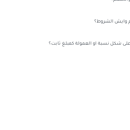
بونات ولذلك من الضروري ان يكون هنالك خصم للعميل عندما يستخدم كوبونك . 
يل لكي يخصم على السلعة التي يشتريها العمولة تستفيد منها انت يا المسوق ع
 وايش الشروط؟
حت مظلة منصة سلة والربط تلقائي ويكون بالضغط هنا وبعد ذلك اكمال البيانات 
تسجيل الدخول لمتجرك على سلة بمجرد ما
مكانك تحميل الاداة من سوق التطبيقات الخاص بمنصة سلة واكمال عملية التسجيل
ي لمتجرك. ويفضل شحن متجرك بالرصيد لكي يكون لك الافضيلة في الاختيار من 
 على شكل نسبة او العمولة كمبلغ ثابت؟
العمولة كانت مبلغ ثابت مثلا 10 ريال سوف يحصل المسوق على مبلغ وقدر
300 ريال سوف يحصل المسوق الذي يتعامل بنظام النسبة على مبلغ وقدره 5