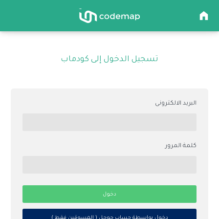
تسجيل الدخول إلى كودماب
البريد الالكترونى
كلمة المرور
دخول
دخول بواسطة حساب جوجل ( المسوقين فقط )